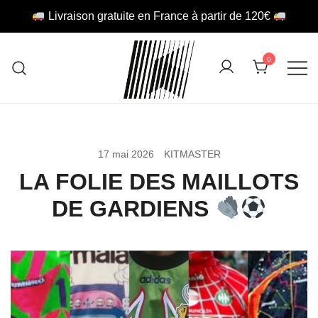
Livraison gratuite en France à partir de 120€
Skip
to
0
content
Retro Football Store
KITMASTER
17 mai 2026
KITMASTER
LA FOLIE DES MAILLOTS
DE GARDIENS