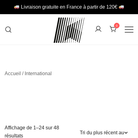
Livraison gratuite en France à partir de 120€
Skip
to
0
content
Retro Football Store
KITMASTER
Accueil
/ International
Affichage de 1–24 sur 48
Trié
résultats