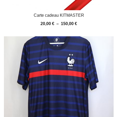
Carte cadeau KITMASTER
Plage
20,00
€
–
150,00
€
de
prix :
20,00 €
à
150,00 €