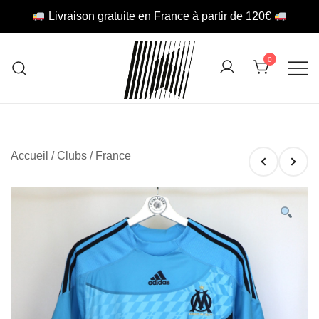
Livraison gratuite en France à partir de 120€
Skip
to
0
content
Retro Football Store
KITMASTER
Accueil
/
Clubs
/
France