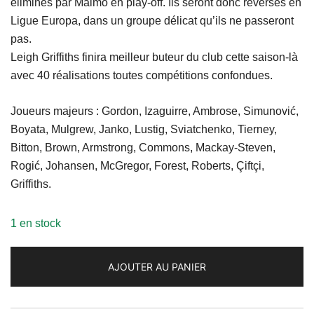
éliminés par Malmö en play-off. Ils seront donc reversés en
Ligue Europa, dans un groupe délicat qu’ils ne passeront
pas.
Leigh Griffiths finira meilleur buteur du club cette saison-là
avec 40 réalisations toutes compétitions confondues.
Joueurs majeurs : Gordon, Izaguirre, Ambrose, Simunović,
Boyata, Mulgrew, Janko, Lustig, Sviatchenko, Tierney,
Bitton, Brown, Armstrong, Commons, Mackay-Steven,
Rogić, Johansen, McGregor, Forest, Roberts, Çiftçi,
Griffiths.
1 en stock
AJOUTER AU PANIER